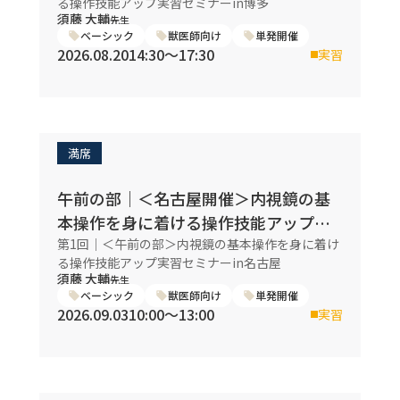
る操作技能アップ実習セミナーin博多
須藤 大輔
先生
ベーシック
獣医師向け
単発開催
2026.08.20
14:30〜17:30
実習
満席
午前の部｜＜名古屋開催＞内視鏡の基
本操作を身に着ける操作技能アップ実
習セミナー
第1回｜＜午前の部＞内視鏡の基本操作を身に着け
る操作技能アップ実習セミナーin名古屋
須藤 大輔
先生
ベーシック
獣医師向け
単発開催
2026.09.03
10:00〜13:00
実習