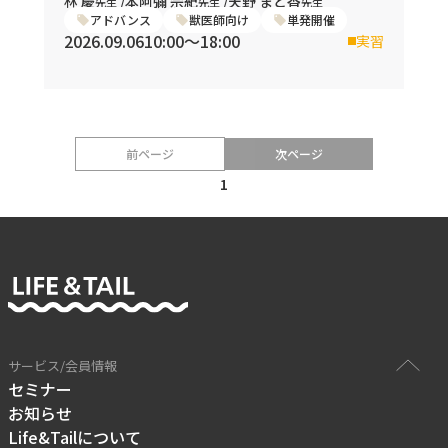
林 慶
/
本阿彌 宗紀
/
天野 まど香
先生
先生
先生
アドバンス
獣医師向け
単発開催
2026.09.06
10:00〜18:00
実習
前ページ
次ページ
1
サービス/会員情報
セミナー
お知らせ
Life&Tailについて