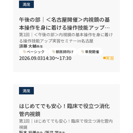
満席
午後の部｜＜名古屋開催＞内視鏡の基
本操作を身に着ける操作技能アップ実
習セミナー
第1回｜＜午後の部＞内視鏡の基本操作を身に着け
る操作技能アップ実習セミナーin名古屋
須藤 大輔
先生
ベーシック
獣医師向け
単発開催
2026.09.03
14:30〜17:30
実習
満席
はじめてでも安心！臨床で役立つ消化
管内視鏡
第1回｜はじめてでも安心！臨床で役立つ消化管内
視鏡
阪本 裕美
/
坂井 学
先生
先生