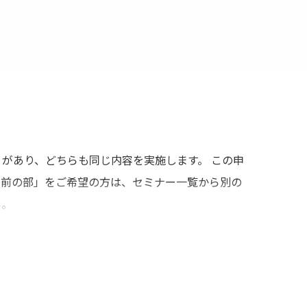
があり、どちらも同じ内容を実施します。 この申
午前の部」をご希望の方は、セミナー一覧から別の
い。
り実習（2時間）
━━━━━━━━━━━ 当セミナーでは豚眼を
ーマは「眼瞼腫瘤切除術」と「シリコン硝子体内
術”を極めていきます。今回は定員10名という超少