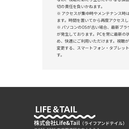
・たっぷり2時間の実習時間！ ・1人3～
切の責任を負いかねます。
師から直接指導が受けられる
※ アクセスが集中時やメンテナンス時
ます。時間を置いてから再度アクセスし
■こんな方にオススメ ┗━━━━━━━
※ パソコンのOSが古い場合、最新ブ
が発生しております。PCを常に最新の
・眼科外科に抵抗がある方 ・自身の外科
め、快適にご利用いただけます。視聴
たい方
変更する、スマートフォン・タブレッ
す。
■参加にあたってのお願い
┗━━━━━━━━━━━━━━━━━━
ご理解および厳守いただけるようお願い
の学習の目的にのみ使用するものとし、受
セミナー内容を理解する上で個人差があ
しづらい部分があったとしても、弊社及び
ーの受講において知り得た内容につき、
株式会社Life&Tail
て、当サイト及び講師等に一切の責任を求
（ライフアンドテイル）