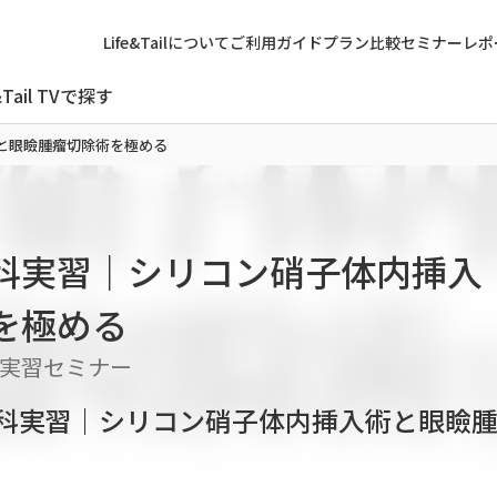
Life&Tailについて
ご利用ガイド
プラン比較
セミナーレポ
&Tail TVで探す
と眼瞼腫瘤切除術を極める
科実習｜シリコン硝子体内挿入
を極める
実習セミナー
科外科実習｜シリコン硝子体内挿入術と眼瞼