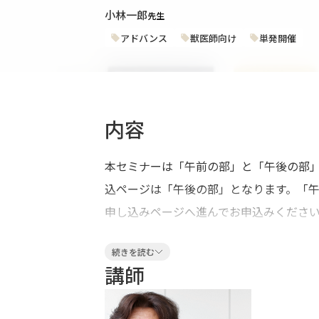
小林一郎
先生
アドバンス
獣医師向け
単発開催
内容
本セミナーは「午前の部」と「午後の部」
込ページは「午後の部」となります。「
申し込みページへ進んでお申込みくださ
■講義・オペ動画解説 (1時間)＆たっぷ
続きを読む
┗━━━━━━━━━━━━━━━━━━
講師
用いて講義+実習セミナーを行います。テ
挿入術」の2つの術式に絞り、“知識・技