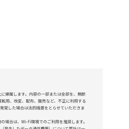
説と一人一人への丁寧な指導が実現できます。当セ
疾患の外科技術を取得し、スキルアップを目指しま
━━━━━━━━━━━━━━━━━━━━ 当セ
日は同品またはお手元にある同等品をご持参くださ
ilまでお問合せください。 ※一部貸出用もご用意い
ってご使用いただく可能性があります。予めご了承
・カストロヴィエホ氏持針器（曲/止め無） ・アルト
社に帰属します。内容の一部または全部を、無断
氏テノトミー剪刃曲など ・カーター氏スフェアー
載転用、改変、配布、販売など、不正に利用する
が発覚した場合は法的措置をとらせていただきま
ィエホ氏カリパー ・デマル氏挟瞼器
の場合は、Wi-Fi環境でのご利用を推奨します。
━━━━━━━━━━━━━━━━━━━━━━
害（発生したデータ通信費等）について弊社は一