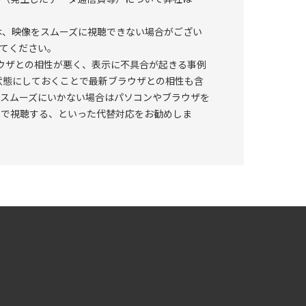
4個の豚眼使用で繰返し練習が可能 ・超少人数で講
は、映像をスムーズに視聴できない場合がござい
てください。
━━━━━━━━━━━━━━━━━━━━━━
ラウザとの相性が悪く、表示に不具合が起きる事例
状態にしておくことで最新ブラウザとの相性も含
手技を磨きたい方 ・これから眼科外科を取り入れ
がスムーズにいかない場合はパソコンやブラウザを
トで視聴する、といった代替対応をお勧めしま
━━━━━━━━━━━ ご参加にあたり下記を
します。 ※ 受講者は、本セミナー内容を自己
講者個人の私的利用の範囲内で使用すること ※
ることを前提に、内容が理解できなかった又は理解
講師等に一切の責任を求めないこと ※ 本セミナ
その完全性、有用性、正確性、将来の結果等につい
めないこと ※ 弊社と受講者は、本セミナーの受