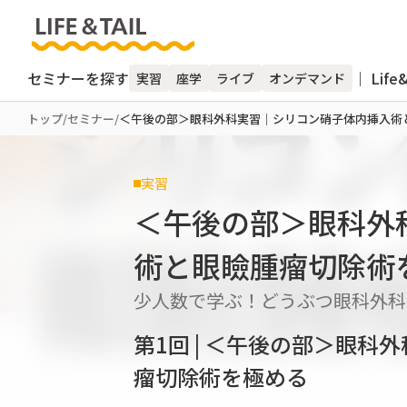
セミナーを探す
｜ Life
実習
座学
ライブ
オンデマンド
トップ
/
セミナー
/
＜午後の部＞眼科外科実習｜シリコン硝子体内挿入術
実習
＜午後の部＞眼科外
術と眼瞼腫瘤切除術
少人数で学ぶ！どうぶつ眼科外科
第1回 | ＜午後の部＞眼
瘤切除術を極める