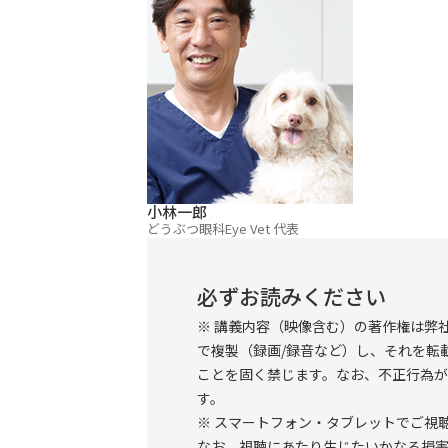
人数で開催をするため、わかりやすい解
ミナーを通して一次診療でよく遭遇する
しょう。
■実習器具リスト ┗━━━━━━━━━
ミナーでは下記の器具を使用します。当
い。お持ちでない方は株式会社Life＆Ta
小林一郎
どうぶつ眼科Eye Vet 代表
たしますが、数に限りがあるため譲り合
ください。
必ずお読みください
・ボーフィック氏強膜縫合攝子0.3mm 
※ 講義内容（映像含む）の著作権は弊
氏輪匙（スパーテル等） ・スティーブン
で複製（録画/録音など）し、それを転
ことを固く禁じます。なお、不正行為
挿入器 ・イエーガー氏角板 ・カストロヴ
す。
※ スマートフォン・タブレットでご視聴
■セミナーのポイント ┗━━━━━━━
なお、視聴にあたり生じたいかなる損