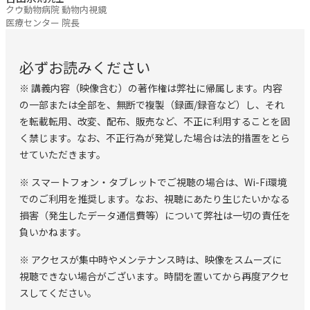
った臨床手技実習
クウ動物病院 動物内視鏡
医療センター 院長
※実習は2グループ分かれて行います
必ずお読みください
■web講義について 事前に講義部分をwebにて配信をしま
※ 講義内容（映像含む）の著作権は弊社に帰属します。内容
す。 ハンドアウトは視聴開始に合わせ発送いたします。 配
の一部または全部を、無断で複製（録画/録音など）し、それ
信期間：開催日より1週間前から視聴開始
を転載転用、改変、配布、販売など、不正に利用することを固
く禁じます。なお、不正行為が発覚した場合は法的措置をとら
■参加にあたってのお願い
せていただきます。
┗━━━━━━━━━━━━━━━━━━━━━━━━━━
※ スマートフォン・タブレットでご視聴の場合は、Wi-Fi環境
ご参加にあたり下記をご理解および厳守いただけるようお願
でのご利用を推奨します。なお、視聴にあたり生じたいかなる
いします。 ※決済後のキャンセル及び欠席分の受講料
損害（発生したデータ通信費等）について弊社は一切の責任を
負いかねます。
返金はできません ※講義中のビデオ録画、録音機器での録
音はご遠慮下さい ※受講は申込者のみとなり代理受講はで
※ アクセスが集中時やメンテナンス時は、映像をスムーズに
視聴できない場合がございます。時間を置いてから再度アクセ
きません ※受講者は、本セミナー内容を自己の学習の目的
スしてください。
にのみ使用するものとし、受講者個人の私的利用の範囲内で