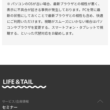
※ パソコンのOSが古い場合、最新ブラウザとの相性が悪く、
使用することとします。 ※ セミナー内容を理解する上で個
表示に不具合が起きる事例が発生しております。PCを常に最
人差があることを前提に、内容が理解できなかった又は理解
新の状態にしておくことで最新ブラウザとの相性も含め、快適
しづらい部分があったとしても、弊社及び講師等に一切の責
にご利用いただけます。視聴がスムーズにいかない場合はパソ
コンやブラウザを変更する、スマートフォン・タブレットで視
任を求めないこととします。 ※ 本セミナーの受講において
聴する、といった代替対応をお勧めします。
知り得た内容につき、その完全性、有用性、正確性、将来の
結果等について、当サイト及び講師等に一切の責任を求めな
いこととします。 ※ 弊社と受講者は、本セミナーの受講
が、受講者の事業における成果を何ら保証するものでなく、
また、受講者の行う事業に関して一切の責任を負わないもの
とします。
サービス/会員情報
セミナー