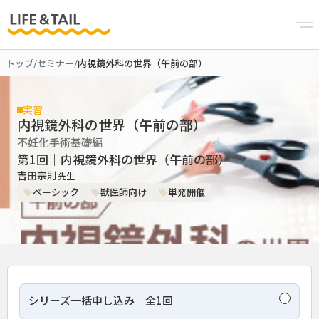
トップ
/
セミナー
/
内視鏡外科の世界（午前の部）
実習
内視鏡外科の世界（午前の部）
不妊化手術基礎編
第1回｜内視鏡外科の世界（午前の部）
吉田宗則
先生
ベーシック
獣医師向け
単発開催
シリーズ一括申し込み｜全1回