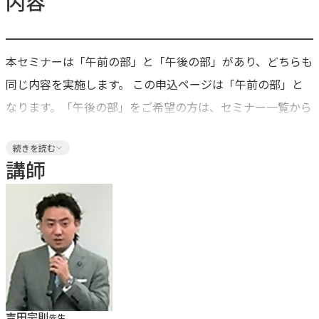
内容
━━━━━━━━━━━━━━━━━━━━━━━━━━━
本セミナーは「午前の部」と「午後の部」があり、どちらも
同じ内容を実施します。 この申込ページは「午前の部」と
なります。「午後の部」をご希望の方は、セミナー一覧から
別の申し込みページへ進んでお申込みください。
続きを読む
■開催スケジュール [講義]webにて事前視聴 腹腔鏡下不妊
講師
化手術の総論 腹腔鏡下不妊化手術の各論と手技 腹腔鏡下手
術の麻酔と気腹 トロッカーの挿入方法 器具の使い方
[実習]会場にて実習開催 ・講師によるデモンストレーション
エネルギーデバイスの使い方
・子宮周囲組織の処理（※豚の子宮使用） ・豚の臓器を使
吉田宗則
先生