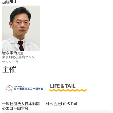
講師
こんな方にオススメ
猫のDCMの心エコー診断に自信をつけたい方
左室拡大や収縮機能評価を整理したい方
DCMの本質を深く理解したい方
セミナーのポイント
岩永孝治
先生
東京動物心臓病センター
猫のDCMを心エコーで診断する基本手順を学べる
センター長
主催
心形態や心機能の評価ポイントを整理できる
HCMと連続する心筋症スペクトラムの中で理解できる
一般社団法人日本獣医
株式会社Life&Tail
心エコー図学会