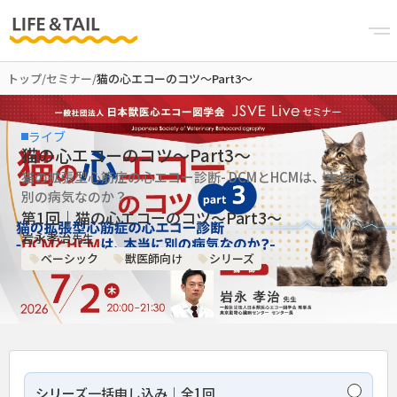
トップ
/
セミナー
/
猫の心エコーのコツ～Part3～
ライブ
猫の心エコーのコツ～Part3～
猫の拡張型心筋症の心エコー診断- DCMとHCMは、本当に
別の病気なのか？-
第1回｜猫の心エコーのコツ～Part3～
岩永孝治
先生
ベーシック
獣医師向け
シリーズ
シリーズ一括申し込み｜全1回