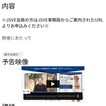
内容
※JSVE会員の方はJSVE事務局からご案内されたURL
よりお申込みください※
開催にあたって
拡張型心筋症と肥大型心筋症は、心エコーでは拡張と肥大と
続きを読む
いう対照的な表現型を示します。しかし近年、心筋症は形態
予告映像
だけで分類するものではなく、心筋機能の異常がさまざまな
形で現れる疾患群として理解されつつあります。本セミナー
では、猫のDCMの心エコー診断を中心に、HCMと同じ心筋
症の連続線上にある心筋症スペクトラムとしての視点を解説
します。