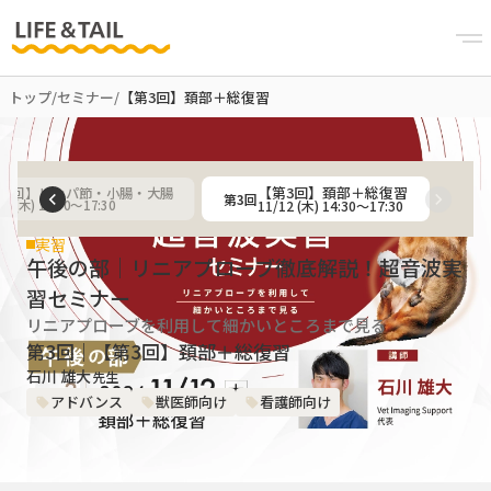
トップ
/
セミナー
/
【第3回】頚部＋総復習
【第3回】頚部＋総復習
第2回】リンパ節・小腸・大腸
第
3
回
11/12 (木) 14:30〜17:30
15 (木) 14:30〜17:30
実習
午後の部｜リニアプローブ徹底解説！超音波実
習セミナー
リニアプローブを利用して細かいところまで見る
第3回｜【第3回】頚部＋総復習
石川 雄大
先生
アドバンス
獣医師向け
看護師向け