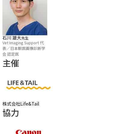
気付けなければ診断にこぎつけることはできません。実習の
予習動画では描出方法のみではなく、実症例の画像を交え
て、どこのどのような変化に注目すべきなのか、また異常像
をどのように解釈すべきなのかといった診断に直結する知識
石川 雄大
先生
Vet Imaging Support 代
面もサポートしたいと思います。
表／日本獣医画像診断学
会 認定医
主催
【こんな方にオススメ】
・抽出画像で満足している方
・実症例での診断に繋げたい方
・異常に気付く観察眼を身に着けたい方
株式会社Life&Tail
協力
【セミナーのポイント】
・リニアプローブに特化して学べる