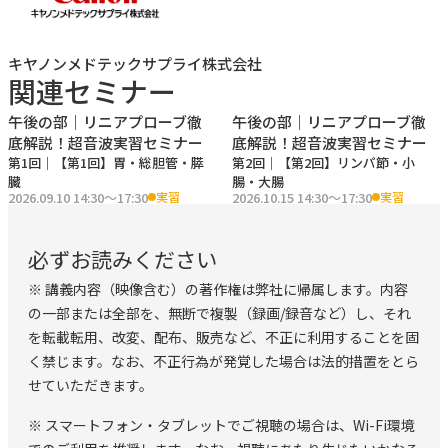
・予習動画で疾患の紹介も含めた解説
・正常像を意図的に観察できる
キヤノンメドテックサプライ株式会社
・３人１組３テーブルの超少人数スタイル
関連セミナー
午後の部｜リニアプローブ徹
午後の部｜リニアプローブ徹
【実習内容】
底解説！超音波実習セミナー
底解説！超音波実習セミナー
第
1
回｜
【第1回】胃・総胆管・膵
第
2
回｜
【第2回】リンパ節・小
＜テーマ1＞ 2026 9/10 （木）「胃･総胆管･膵臓」
臓
腸・大腸
2026.09.10 14:30〜17:30
2026.10.15 14:30〜17:30
実習
実習
＜テーマ2＞ 2026 10/15 （木）「リンパ節･小腸･大腸」
＜テーマ3＞ 2026 11/12 （木）「頚部＋総復習」
必ずお読みください
※ 講義内容（映像含む）の著作権は弊社に帰属します。内容
の一部または全部を、無断で複製（録画/録音など）し、それ
を転載転用、改変、配布、販売など、不正に利用することを固
く禁じます。なお、不正行為が発覚した場合は法的措置をとら
せていただきます。
※ スマートフォン・タブレットでご視聴の場合は、Wi-Fi環境