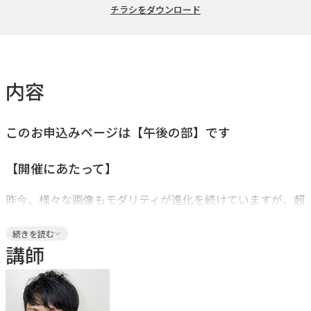
チラシをダウンロード
内容
このお申込みページは【午後の部】です
【開催にあたって】
昨今、様々な画像もモダリティが進化を続けていますが、超
音波診断装置（特にリニアプローブ）の分解能の高さは唯一
続きを読む
無二であり、ときにCT検査で視認、診断が困難な病変でさ
講師
え捉えることができます。今回は、リニアプローブの性能が
最大限に活かされる主要臓器を中心に実習を行います。ま
た、描出ができても着眼点が分からない、または異常所見に