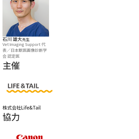
気付けなければ診断にこぎつけることはできません。実習の
予習動画では描出方法のみではなく、実症例の画像を交え
て、どこのどのような変化に注目すべきなのか、また異常像
をどのように解釈すべきなのかといった診断に直結する知識
石川 雄大
先生
Vet Imaging Support 代
面もサポートしたいと思います。
表／日本獣医画像診断学
会 認定医
主催
【こんな方にオススメ】
・抽出画像で満足している方
・実症例での診断に繋げたい方
・異常に気付く観察眼を身に着けたい方
株式会社Life&Tail
協力
【セミナーのポイント】
・リニアプローブに特化して学べる