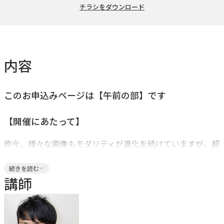
チラシをダウンロード
内容
このお申込みページは【午前の部】です
【開催にあたって】
昨今、様々な画像もモダリティが進化を続けていますが、超
音波診断装置（特にリニアプローブ）の分解能の高さは唯一
続きを読む
無二であり、ときにCT検査で視認、診断が困難な病変でさ
講師
え捉えることができます。今回は、リニアプローブの性能が
最大限に活かされる主要臓器を中心に実習を行います。ま
た、描出ができても着眼点が分からない、または異常所見に