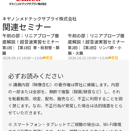
・予習動画で疾患の紹介も含めた解説
・正常像を意図的に観察できる
キヤノンメドテックサプライ株式会社
・３人１組３テーブルの超少人数スタイル
関連セミナー
午前の部｜リニアプローブ徹
午前の部｜リニアプローブ徹
【実習内容】
底解説！超音波実習セミナー
底解説！超音波実習セミナー
第
1
回｜
【第1回】胃・総胆管・膵
第
2
回｜
【第2回】リンパ節・小
＜テーマ1＞ 2026 9/10 （木）「胃･総胆管･膵臓」
臓
腸・大腸
2026.09.10 10:00〜13:00
2026.10.15 10:00〜13:00
実習
実習
＜テーマ2＞ 2026 10/15 （木）「リンパ節･小腸･大腸」
＜テーマ3＞ 2026 11/12 （木）「頚部＋総復習」
必ずお読みください
※ 講義内容（映像含む）の著作権は弊社に帰属します。内容
の一部または全部を、無断で複製（録画/録音など）し、それ
を転載転用、改変、配布、販売など、不正に利用することを固
く禁じます。なお、不正行為が発覚した場合は法的措置をとら
せていただきます。
※ スマートフォン・タブレットでご視聴の場合は、Wi-Fi環境