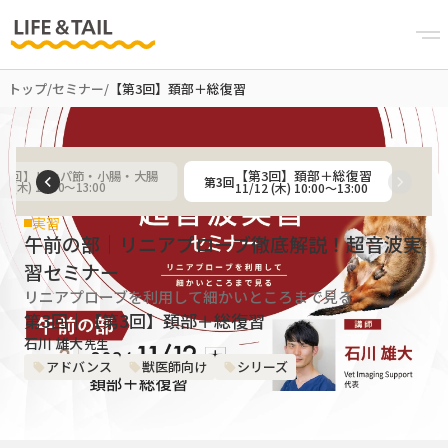
トップ
/
セミナー
/
【第3回】頚部＋総復習
【第3回】頚部＋総復習
第2回】リンパ節・小腸・大腸
第
3
回
11/12 (木) 10:00〜13:00
15 (木) 10:00〜13:00
実習
午前の部｜リニアプローブ徹底解説！超音波実
習セミナー
リニアプローブを利用して細かいところまで見る
第3回｜【第3回】頚部＋総復習
石川 雄大
先生
アドバンス
獣医師向け
シリーズ