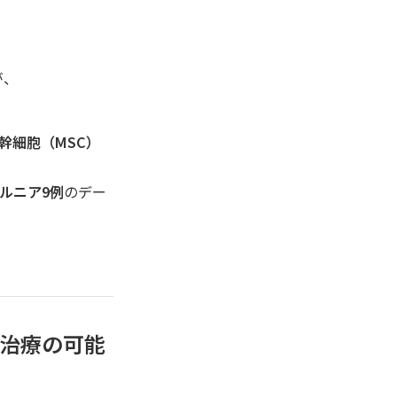
が、
幹細胞（MSC）
ルニア9例
のデー
治療の可能