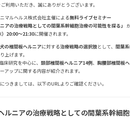
ailをご利用いただき、誠にありがとうございます。
ニマルヘルス株式会社主催による
無料ライブセミナー
ニアの治療戦略としての間葉系幹細胞治療の可能性を探る」
）20:00〜21:30
に開催されます。
犬の椎間板ヘルニア
に対する
治療戦略の選択肢
として、
間葉系
り上げます。
臨床研究を中心に、
頚部椎間板ヘルニア14例
、
胸腰部椎間板ヘ
ーアップに関する内容が紹介されます。
につきましては、以下のURLよりご確認ください。
ヘルニアの治療戦略としての間葉系幹細胞